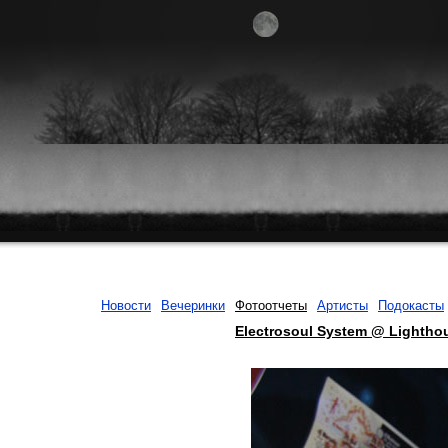
Новости
Вечеринки
Фотоотчеты
Артисты
Подокасты
Electrosoul System @ Lightho