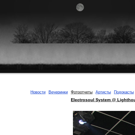
Новости
Вечеринки
Фотоотчеты
Артисты
Подокасты
Electrosoul System @ Lightho