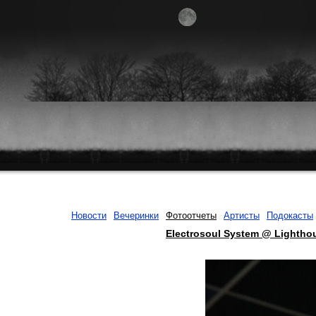
Новости
Вечеринки
Фотоотчеты
Артисты
Подокасты
Electrosoul System @ Lightho