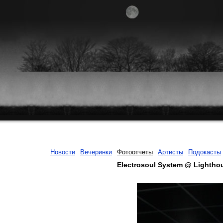
Новости
Вечеринки
Фотоотчеты
Артисты
Подокасты
Electrosoul System @ Lightho