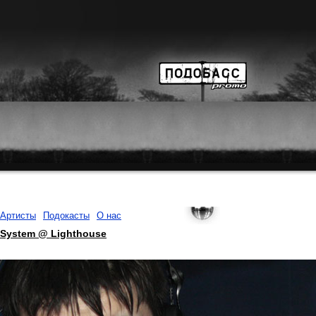
Артисты
Подокасты
О нас
l System @ Lighthouse