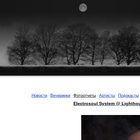
Новости
Вечеринки
Фотоотчеты
Артисты
Подокасты
Electrosoul System @ Lightho