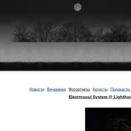
Новости
Вечеринки
Фотоотчеты
Артисты
Подокасты
Electrosoul System @ Lightho