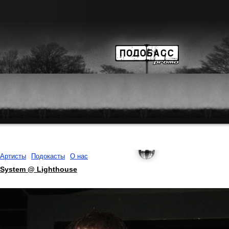
Артисты
Подокасты
О нас
l System @ Lighthouse