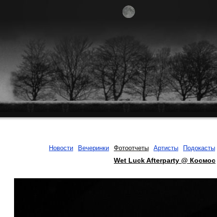
Новости
Вечеринки
Фотоотчеты
Артисты
Подокасты
Wet Luck Afterparty @ Космос