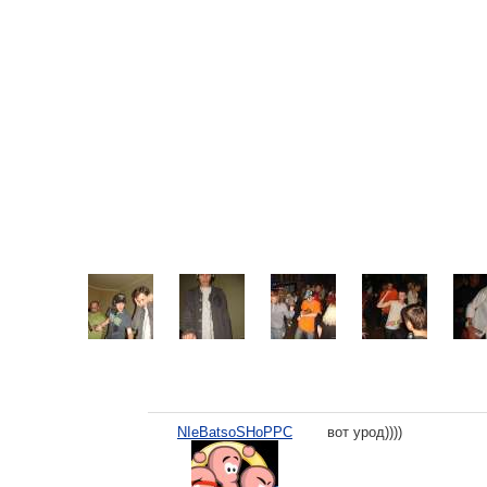
NIeBatsoSHoPPC
вот урод))))