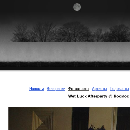
Новости
Вечеринки
Фотоотчеты
Артисты
Подокасты
Wet Luck Afterparty @ Космос