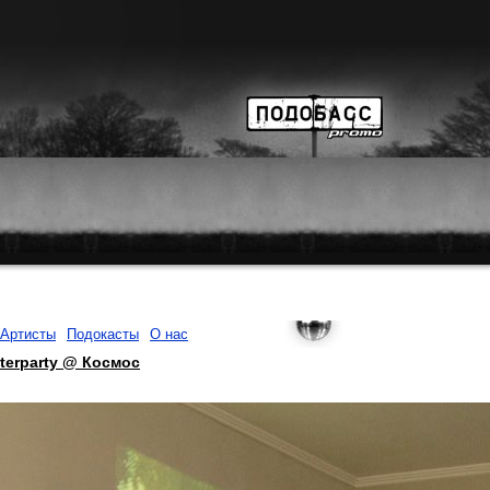
Артисты
Подокасты
О нас
fterparty @ Космос