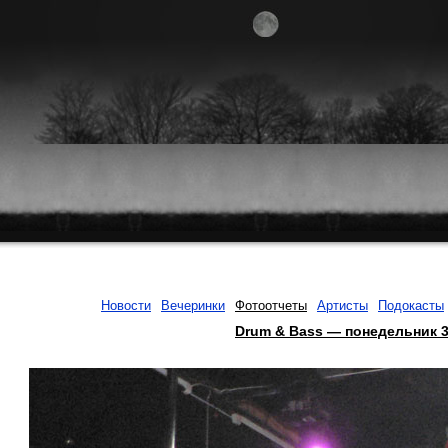
Новости
Вечеринки
Фотоотчеты
Артисты
Подокасты
Drum & Bass — понедельник 3