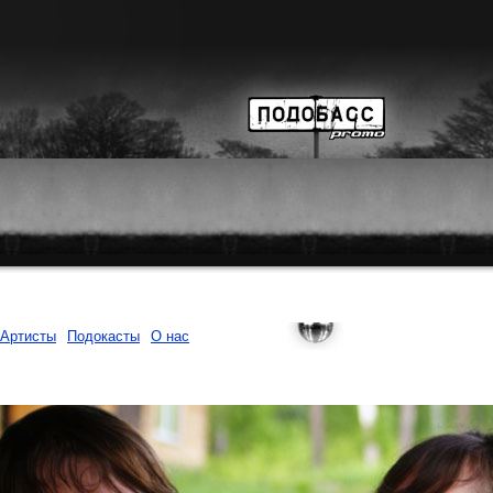
Артисты
Подокасты
О нас