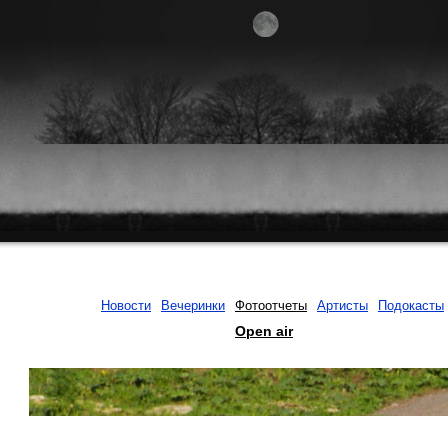
Новости
Вечеринки
Фотоотчеты
Артисты
Подокасты
Open air