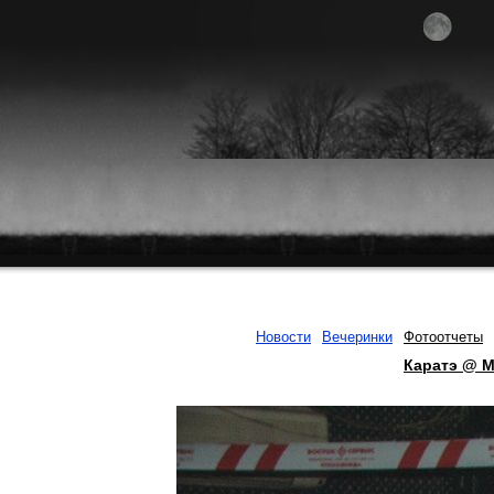
Новости
Вечеринки
Фотоотчеты
Каратэ @ M