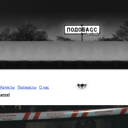
Артисты
Подокасты
О нас
arvel