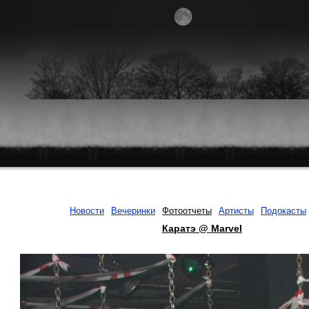
Новости
Вечеринки
Фотоотчеты
Артисты
Подокасты
Каратэ @ Marvel