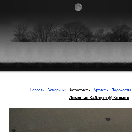
Новости
Вечеринки
Фотоотчеты
Артисты
Подокасты
Ломаные Каблуки @ Космос