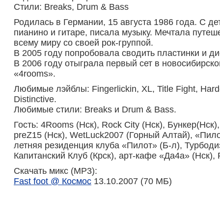
Стили: Breaks, Drum & Bass
Родилась в Германии, 15 августа 1986 года. С де
пианино и гитаре, писала музыку. Мечтала путеш
всему миру со своей рок-группой.
В 2005 году попробовала сводить пластинки и ди
В 2006 году отыграла первый сет в новосибирско
«4rooms».
Любимые лэйблы: Fingerlickin, XL, Title Fight, Hard
Distinctive.
Любимые стили: Breaks и Drum & Bass.
Гость: 4Rooms (Нск), Rock City (Нск), Бункер(Нск),
preZ15 (Нск), WetLuck2007 (Горный Алтай), «Пил
летняя резиденция клуба «Пилот» (Б-л), Турбодиз
Капитанский Клуб (Крск), арт-кафе «Да4а» (Нск), 
Скачать микс (MP3):
Fast foot @ Космос
13.10.2007 (70 МБ)