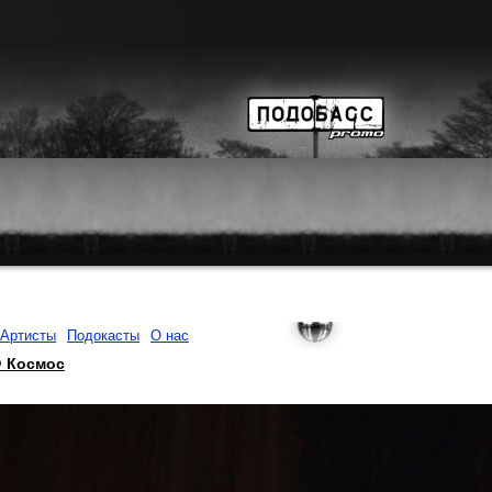
Артисты
Подокасты
О нас
@ Космос