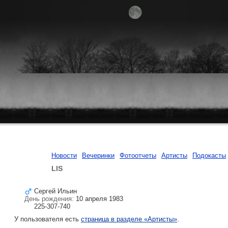
Новости
Вечеринки
Фотоотчеты
Артисты
Подокасты
LIS
Сергей Ильин
День рождения:
10 апреля 1983
225-307-740
У пользователя есть
страница в разделе «Артисты»
.