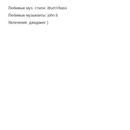
Любимые муз. стили: drum'n'bass
Любимые музыканты: john b
Увлечения: джедаинг )