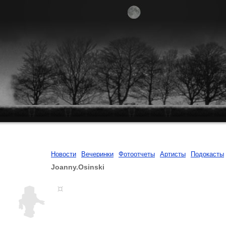
Новости
Вечеринки
Фотоотчеты
Артисты
Подокасты
Joanny.Osinski