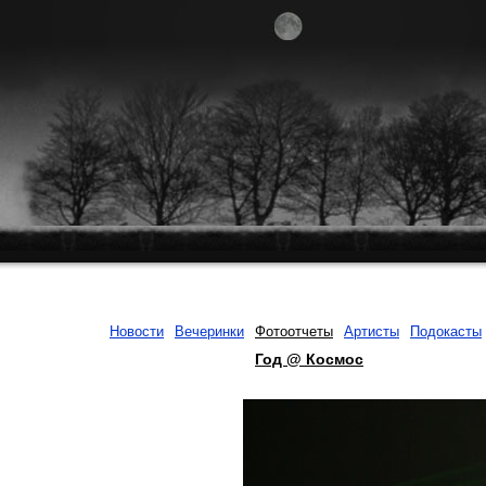
Новости
Вечеринки
Фотоотчеты
Артисты
Подокасты
Год @ Космос