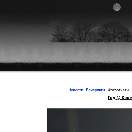
Новости
Вечеринки
Фотоотчеты
Год @ Кос