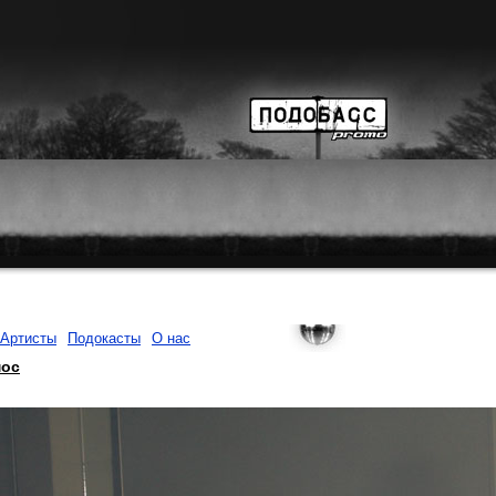
Артисты
Подокасты
О нас
мос