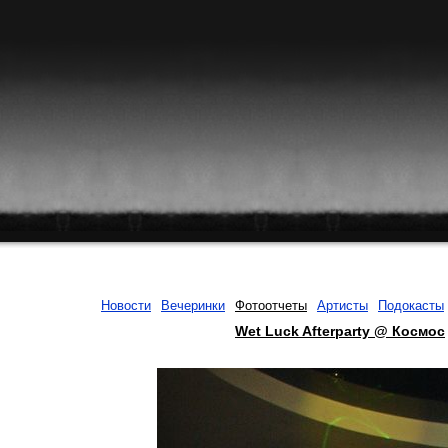
Новости
Вечеринки
Фотоотчеты
Артисты
Подокасты
Wet Luck Afterparty @ Космос