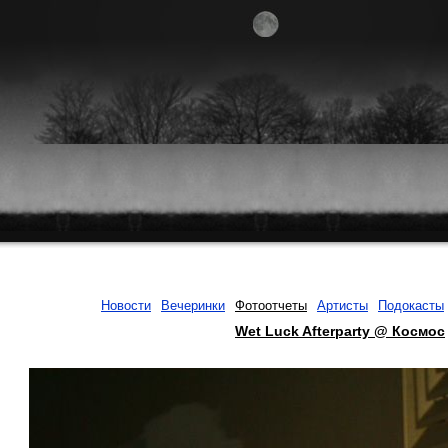
Новости
Вечеринки
Фотоотчеты
Артисты
Подокасты
Wet Luck Afterparty @ Космос