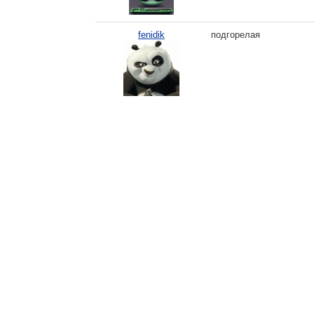
fenidik
подгорелая