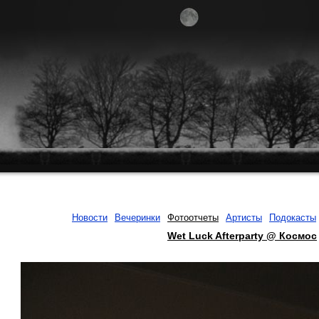
Новости
Вечеринки
Фотоотчеты
Артисты
Подокасты
Wet Luck Afterparty @ Космос