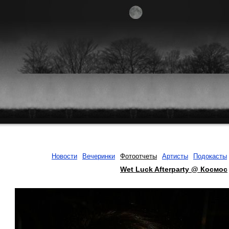
Новости
Вечеринки
Фотоотчеты
Артисты
Подокасты
Wet Luck Afterparty @ Космос