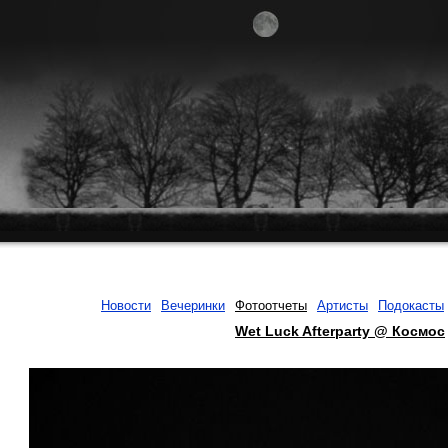
Новости
Вечеринки
Фотоотчеты
Артисты
Подокасты
Wet Luck Afterparty @ Космос