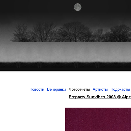
Новости
Вечеринки
Фотоотчеты
Артисты
Подокасты
Preparty Sunvibes 2008 @ Alpe