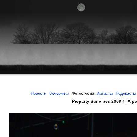
Новости
Вечеринки
Фотоотчеты
Артисты
Подокасты
Preparty Sunvibes 2008 @ Alpe