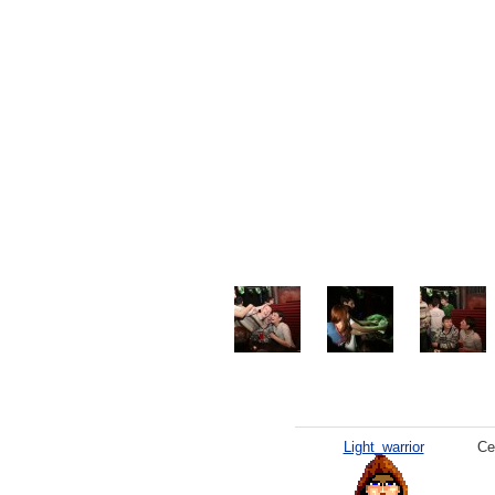
Light_warrior
Се