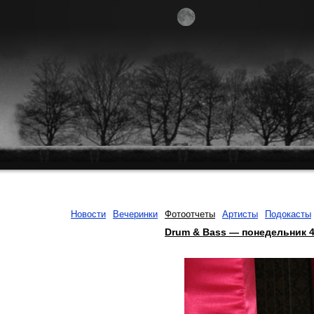
Новости
Вечеринки
Фотоотчеты
Артисты
Подокасты
Drum & Bass — понедельник 4