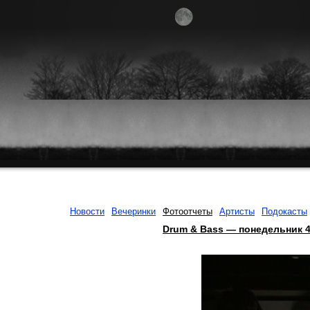
Новости
Вечеринки
Фотоотчеты
Артисты
Подокасты
Drum & Bass — понедельник 4