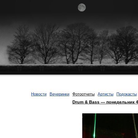
Новости
Вечеринки
Фотоотчеты
Артисты
Подокасты
Drum & Bass — понедельник 4