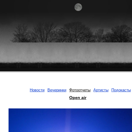
Новости
Вечеринки
Фотоотчеты
Артисты
Подокасты
Open air