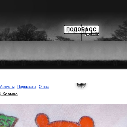
Артисты
Подокасты
О нас
@ Космос