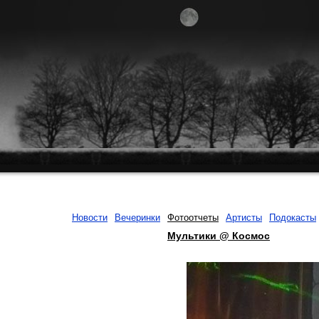
Новости
Вечеринки
Фотоотчеты
Артисты
Подокасты
Мультики @ Космос