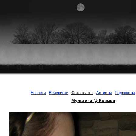
Новости
Вечеринки
Фотоотчеты
Артисты
Подокасты
Мультики @ Космос