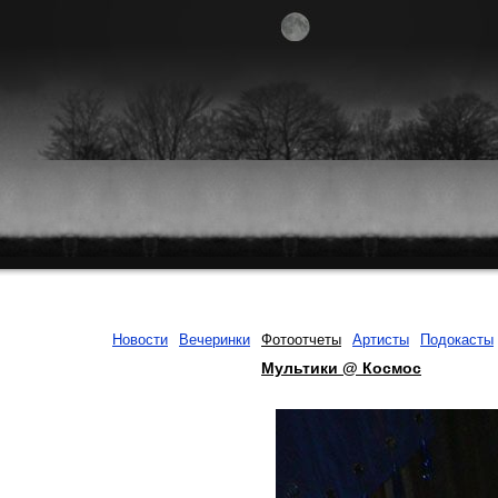
Новости
Вечеринки
Фотоотчеты
Артисты
Подокасты
Мультики @ Космос