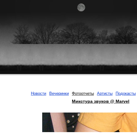
Новости
Вечеринки
Фотоотчеты
Артисты
Подокасты
Микстура звуков @ Marvel