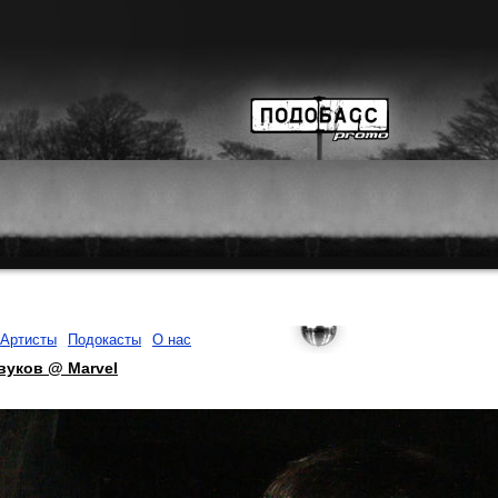
Артисты
Подокасты
О нас
вуков @ Marvel