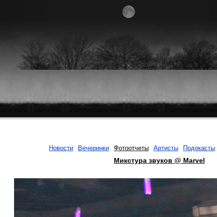
Новости
Вечеринки
Фотоотчеты
Артисты
Подокасты
Микстура звуков @ Marvel