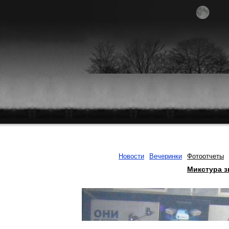
Новости
Вечеринки
Фотоотчеты
Микстура з