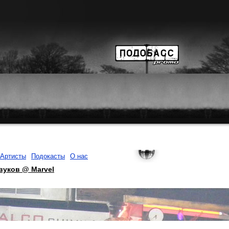
Артисты
Подокасты
О нас
вуков @ Marvel