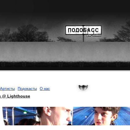
Артисты
Подокасты
О нас
s @ Lighthouse