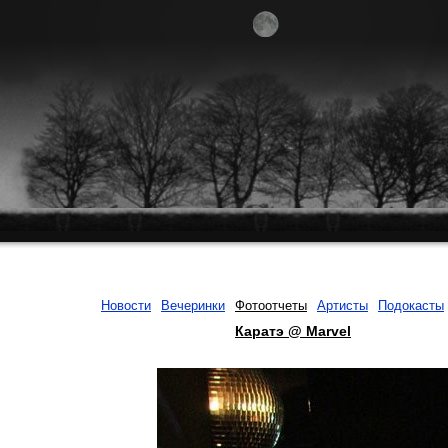
Новости
Вечеринки
Фотоотчеты
Артисты
Подокасты
Каратэ @ Marvel