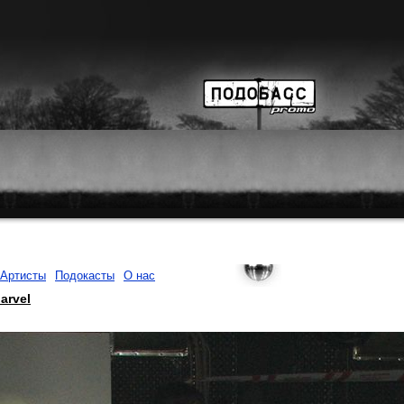
Артисты
Подокасты
О нас
arvel