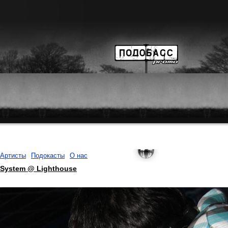
Артисты
Подокасты
О нас
l System @ Lighthouse