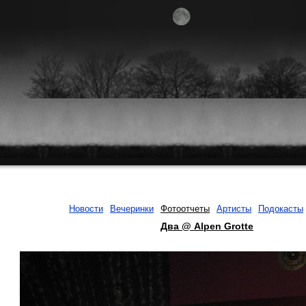
Новости
Вечеринки
Фотоотчеты
Артисты
Подокасты
Два @ Alpen Grotte