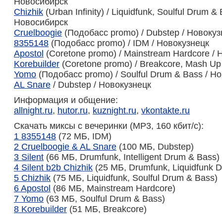
Новосибирск
Chizhik
(Urban Infinity) / Liquidfunk, Soulful Drum & 
Новосибирск
Cruelboogie
(Подобасс promo) / Dubstep / Новокуз
8355148
(Подобасс promo) / IDM / Новокузнецк
Apostol
(Coretone promo) / Mainstream Hardcore / 
Korebuilder
(Coretone promo) / Breakcore, Mash Up
Yomo
(Подобасс promo) / Soulful Drum & Bass / Н
AL Snare
/ Dubstep / Новокузнецк
Информация и общение:
allnight.ru
,
hutor.ru
,
kuznight.ru
,
vkontakte.ru
Скачать миксы с вечеринки (MP3, 160 кбит/с):
1 8355148
(72 МБ, IDM)
2 Cruelboogie & AL Snare
(100 МБ, Dubstep)
3 Silent
(66 МБ, Drumfunk, Intelligent Drum & Bass)
4 Silent b2b Chizhik
(25 МБ, Drumfunk, Liquidfunk 
5 Chizhik
(75 МБ, Liquidfunk, Soulful Drum & Bass)
6 Apostol
(86 МБ, Mainstream Hardcore)
7 Yomo
(63 МБ, Soulful Drum & Bass)
8 Korebuilder
(51 МБ, Breakcore)