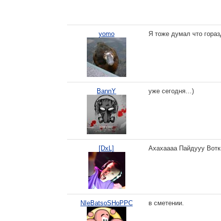
yomo
Я тоже думал что гораз
BannY
уже сегодня…)
[DxL]
Ахахаааа Пайдууу Вотки
NIeBatsoSHoPPC
в сметении.