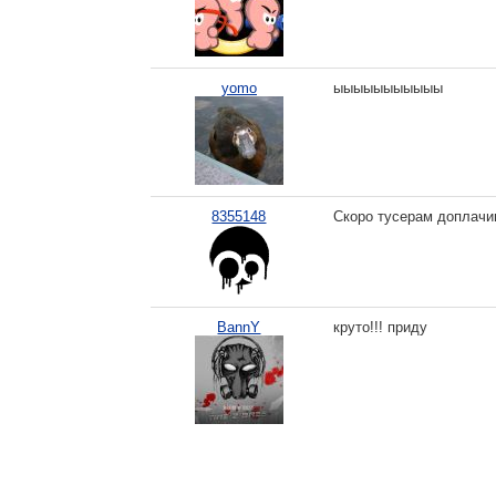
yomo
ыыыыыыыыыыы
8355148
Скоро тусерам доплачив
BannY
круто!!! приду