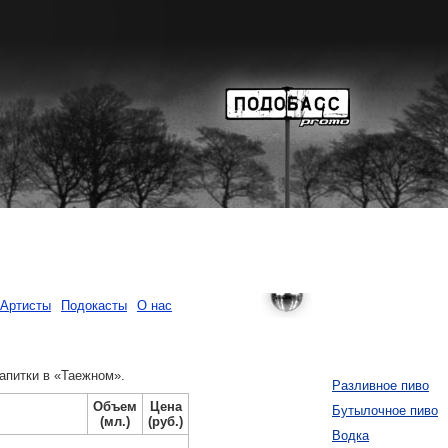
Артисты
Подокасты
О нас
апитки в «Таежном».
Разливное пиво
Объем
Цена
Бутылочное пиво
(мл.)
(руб.)
Водка