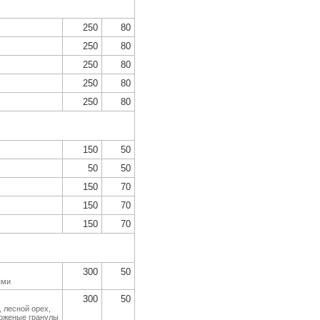
250
80
250
80
250
80
250
80
250
80
150
50
50
50
150
70
150
70
150
70
300
50
ями
300
50
 лесной орех,
роженые гранулы