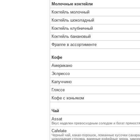
Молочные коктейли
Коктейль молочный
Коктейль шоколадный
Коктейль клубничный
Коктейль банановый
Фраппе в ассортименте
Кофе
Американо
Эспрессо
Капуччино
Гляссе
Кофе с коньяком
Чай
Assat
Вкус наделен превосходным солодом и богат пряност
Cafelate
Черный чай, какао-порошок, ломанные кусочки сахара,
шоколадная стружка, жареные кофейные зерна, замо