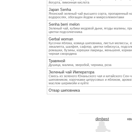
йогурта, лимонная кислота
Japan Senha
Японский зеленый чай высшего сорта, пропаренный н
водорослях, обогащен йодом и микроэлементами
Senha berri melon
Зеленый чай, кубики медовой дыни, ягоды малины, пр
цветки подсолнечника
Gerbal woman
Кусочки яблока, кожица шиповника, листья мелиссы, е
эвкалипта, шалфея, сафлор, цветки гибискуса, подсол
ромашки, бузины, корешки лакрицы, женьшеня, кориан
черная смородина
Травяной
Душица, малина, зверобой, черника, роза
Зеленый чай Императора
Смесь из зеленого Юнаньского чая и китайского Сен-
шиповником, корочками цитрусовых и яблоком, арома
маслом шеримойи и куйте
Отвар шиповника
dimbest
кв