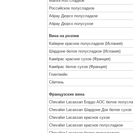
Martini Asti сладкое
Российское полусладкое
Абрау Дюрсо полусладкое
Абрау Дюрсо полусухое
Вина на розлив
Каберне красное полусладкое (Испания)
Шардоне белое полусладкое (Испания)
Камбрас красное сухое (Франция)
Камбрас белое сухое (Франция)
Глинтвейн
Сбитень
Французские вина
Chevalier Lacassan Бордо АОС белое полусл
Chevalier Lacassan Шардоне Док белое сухое
Chevalier Lacassan красное сухое
Chevalier Lacassan красное полусладкое
Chevalier Lacassan белое полусладкое