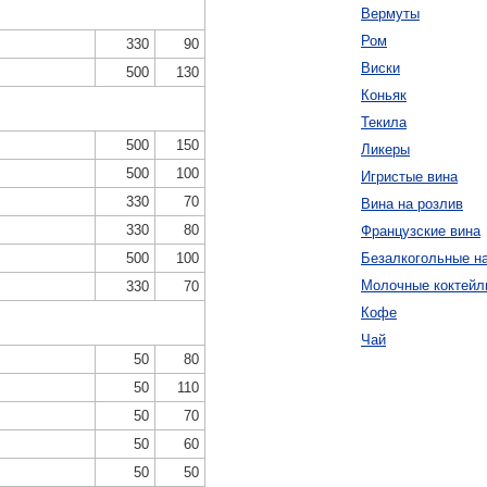
Вермуты
Ром
330
90
Виски
500
130
Коньяк
Текила
500
150
Ликеры
500
100
Игристые вина
330
70
Вина на розлив
330
80
Французские вина
500
100
Безалкогольные н
Молочные коктейл
330
70
Кофе
Чай
50
80
50
110
50
70
50
60
50
50