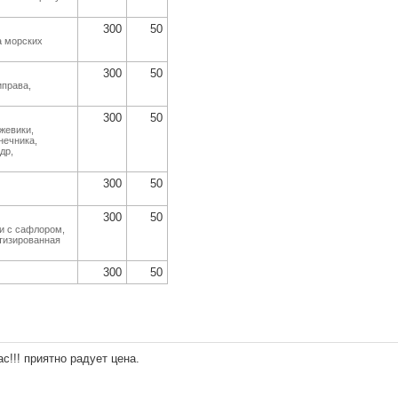
300
50
а морских
300
50
иправа,
300
50
жевики,
нечника,
др,
300
50
300
50
чи с сафлором,
тизированная
300
50
ас!!! приятно радует цена.